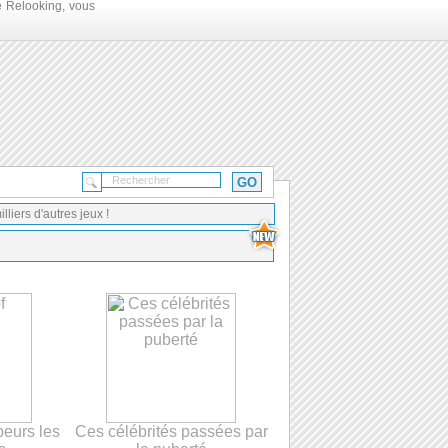
de Relooking, vous
liers d'autres jeux !
beurs les
Ces célébrités passées par