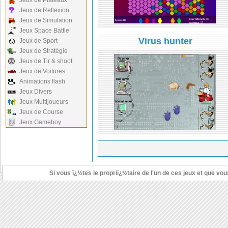
Jeux de Plateaux
Jeux de Reflexion
Jeux de Simulation
Jeux Space Battle
Virus hunter
Jeux de Sport
Jeux de Stratégie
Jeux de Tir & shoot
Jeux de Voitures
Animations flash
Jeux Divers
Jeux Multijoueurs
Jeux de Course
Jeux Gameboy
Si vous ï¿½tes le propriï¿½taire de l'un de ces jeux et que vo