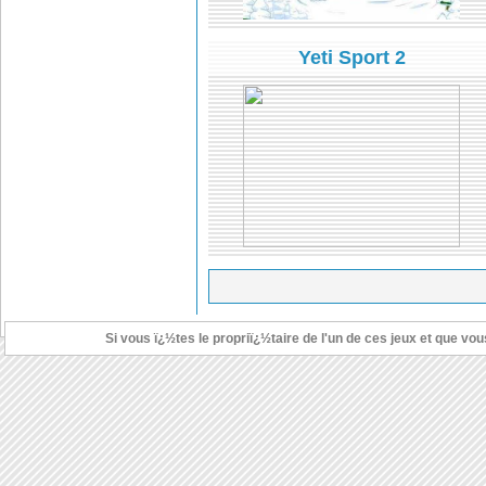
Yeti Sport 2
Si vous ï¿½tes le propriï¿½taire de l'un de ces jeux et que vo