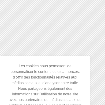
Les cookies nous permettent de
personnaliser le contenu et les annonces,
d'offrir des fonctionnalités relatives aux
médias sociaux et d'analyser notre trafic.
Nous partageons également des
informations sur l'utilisation de notre site
avec nos partenaires de médias sociaux, de