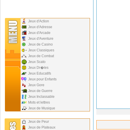
Jeux d'Action
Jeux d'Adresse
Jeux d'Arcade
Jeux d'Aventure
Jeux de Casino
Jeux Classiques
Jeux de Combat
Jeux Scato
Jeux Dr�les
Jeux Educatifs
Jeux pour Enfants
Jeux Gore
Jeux de Guerre
Jeux Inclassable
Mots et lettres
Jeux de Musique
Jeux de Peur
Jeux de Plateaux