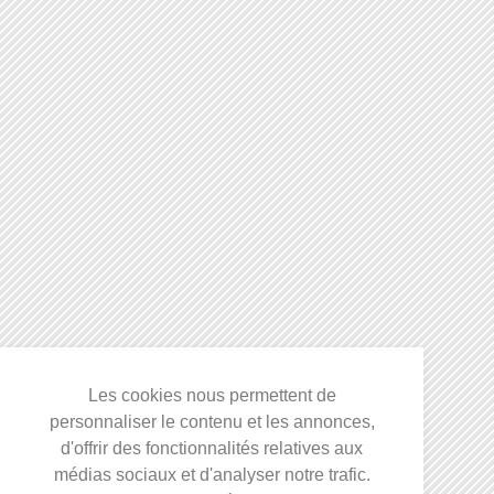
Les cookies nous permettent de
personnaliser le contenu et les annonces,
d'offrir des fonctionnalités relatives aux
médias sociaux et d'analyser notre trafic.