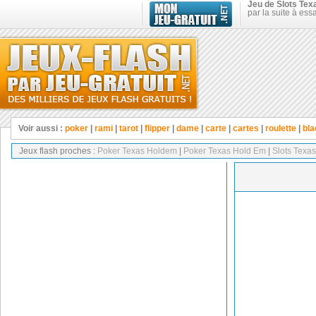
Jeu de Slots Tex
par la suite à ess
Voir aussi :
poker
|
rami
|
tarot
|
flipper
|
dame
|
carte
|
cartes
|
roulette
|
bla
Jeux flash proches :
Poker Texas Holdem
|
Poker Texas Hold Em
|
Slots Texas