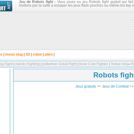
Jeu de Robots fight :
Vous jouez eu jeu Robots fight gratuit qui fa
invitons par la suite à essayer les jeux flash proches ou même les top r
xe
|
metal slug
|
3D
|
robot
|
alien
|
g Fight
|
naruto Fighting
|
pokemon Great Fight
|
boxe Cow Fighter
|
Tortue ninja Fi
Robots figh
Jeux gratuits
>>
Jeux de Combat
>> 