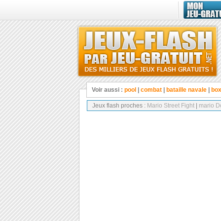
Voir aussi :
pool
|
combat
|
bataille navale
|
bo
Jeux flash proches :
Mario Street Fight
|
mario Do