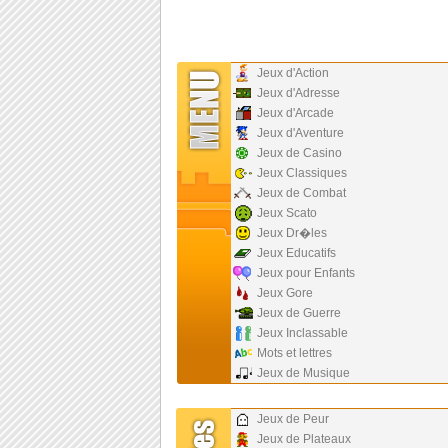
Jeux d'Action
Jeux d'Adresse
Jeux d'Arcade
Jeux d'Aventure
Jeux de Casino
Jeux Classiques
Jeux de Combat
Jeux Scato
Jeux Dr�les
Jeux Educatifs
Jeux pour Enfants
Jeux Gore
Jeux de Guerre
Jeux Inclassable
Mots et lettres
Jeux de Musique
Jeux de Peur
Jeux de Plateaux