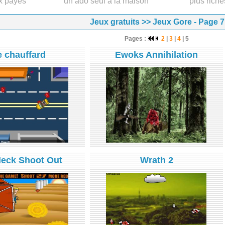
x payés
un ado seul à la maison
plus riche
Jeux gratuits
>> Jeux Gore - Page 7
Pages :
2
|
3
|
4
| 5
e chauffard
Ewoks Annihilation
eck Shoot Out
Wrath 2