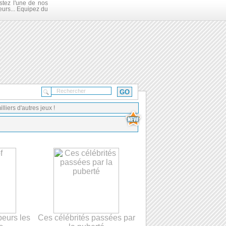
stez l'une de nos
ueurs... Equipez du
liers d'autres jeux !
beurs les
Ces célébrités passées par