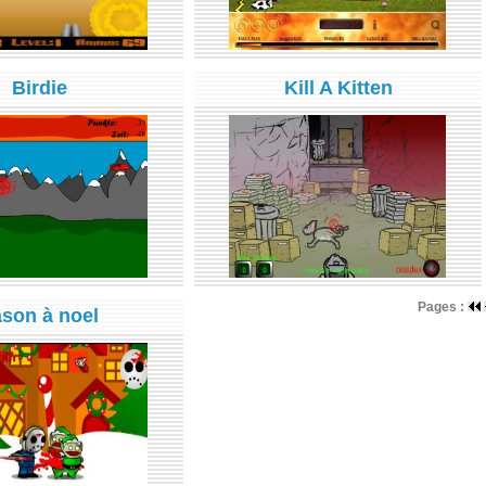
Birdie
Kill A Kitten
Pages :
ason à noel