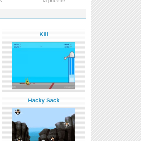
s
la puberté
Kill
Hacky Sack