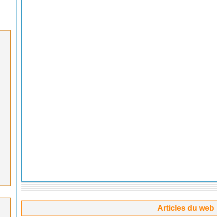
Articles du web