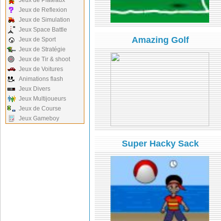
Jeux de Plateaux
Jeux de Reflexion
Jeux de Simulation
Jeux Space Battle
Amazing Golf
Jeux de Sport
Jeux de Stratégie
Jeux de Tir & shoot
Jeux de Voitures
Animations flash
Jeux Divers
Jeux Multijoueurs
Jeux de Course
Jeux Gameboy
Super Hacky Sack