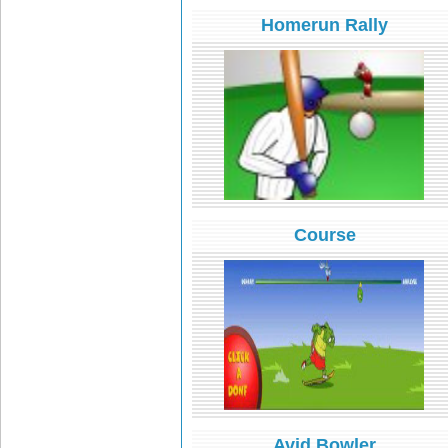
Homerun Rally
Course
Avid Bowler