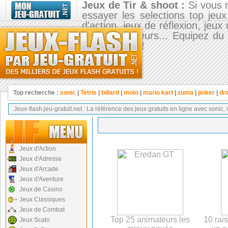
Jeux de Tir & shoot :
Si vous 
essayer les selections top jeu
d'action, jeux de réflexion, jeu
jeux multijoueurs... Equipez d
jeux en ligne !
Top recherche :
sonic
|
Tetris
|
billard
|
moto
|
mario kart
|
zuma
|
poker
|
dra
Jeux-flash.jeu-gratuit.net : La référence des jeux gratuits en ligne avec sonic, 
Jeux d'Action
Jeux d'Adresse
Jeux d'Arcade
Jeux d'Aventure
Jeux de Casino
Jeux Classiques
Jeux de Combat
Top 25 animateurs les
10 rai
Jeux Scato