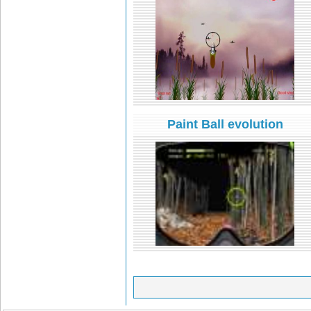
Paint Ball evolution