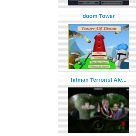
doom Tower
hitman Terrorist Ale...