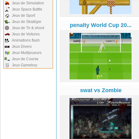
Jeux de Simulation
Jeux Space Battle
Jeux de Sport
Jeux de Stratégie
penalty World Cup 20...
Jeux de Tir & shoot
Jeux de Voitures
Animations flash
Jeux Divers
Jeux Multijoueurs
Jeux de Course
Jeux Gameboy
swat vs Zombie