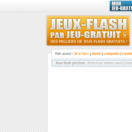
Voir aussi :
tir a l'arc
|
doom
|
catapulte
|
castl
Jeux flash proches :
American strikes back
|
Amer