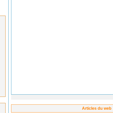
Articles du web