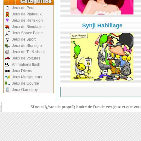
Jeux de Peur
Jeux de Plateaux
Jeux de Reflexion
Synji Habillage
Jeux de Simulation
Jeux Space Battle
Jeux de Sport
Jeux de Stratégie
Jeux de Tir & shoot
Jeux de Voitures
Animations flash
Jeux Divers
Jeux Multijoueurs
Jeux de Course
Jeux Gameboy
Si vous ï¿½tes le propriï¿½taire de l'un de ces jeux et que vo