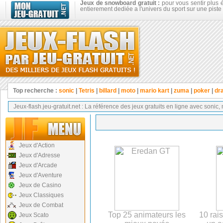
Jeux de snowboard gratuit :
pour vous sentir plus
entierement dediée a l'univers du sport sur une piste
Top recherche :
sonic
|
Tetris
|
billard
|
moto
|
mario kart
|
zuma
|
poker
|
dra
Jeux-flash.jeu-gratuit.net : La référence des jeux gratuits en ligne avec sonic, 
Jeux d'Action
Jeux d'Adresse
Jeux d'Arcade
Jeux d'Aventure
Jeux de Casino
Jeux Classiques
Jeux de Combat
Top 25 animateurs les
10 rai
Jeux Scato