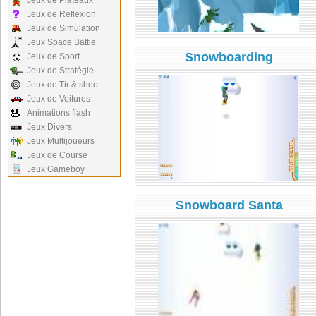
Jeux de Plateaux
Jeux de Reflexion
Jeux de Simulation
Jeux Space Battle
Snowboarding
Jeux de Sport
Jeux de Stratégie
Jeux de Tir & shoot
Jeux de Voitures
Animations flash
Jeux Divers
Jeux Multijoueurs
Jeux de Course
Jeux Gameboy
Snowboard Santa