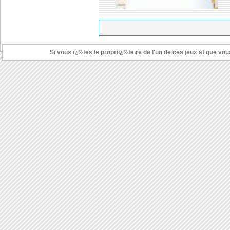
Si vous ï¿½tes le propriï¿½taire de l'un de ces jeux et que vo