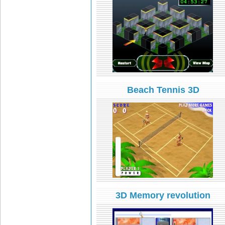
Beach Tennis 3D
3D Memory revolution