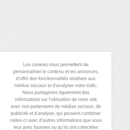
Les cookies nous permettent de
personnaliser le contenu et les annonces,
d'offrir des fonctionnalités relatives aux
médias sociaux et d'analyser notre trafic.
Nous partageons également des
informations sur l'utilisation de notre site
avec nos partenaires de médias sociaux, de
publicité et d'analyse, qui peuvent combiner
celles-ci avec d'autres informations que vous
leur avez fournies ou qu'ils ont collectées