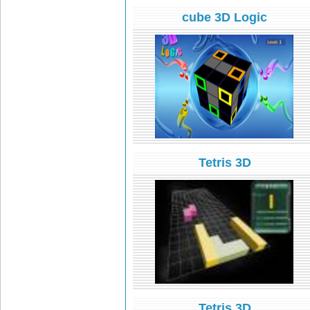
cube 3D Logic
Tetris 3D
Tetris 3D