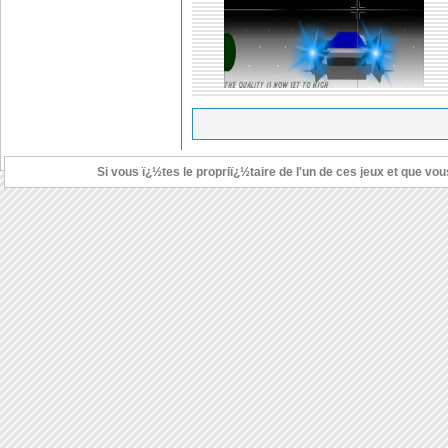
Si vous ï¿½tes le propriï¿½taire de l'un de ces jeux et que vo