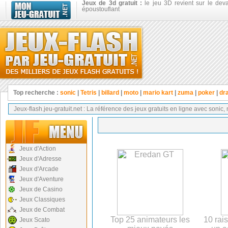
Jeux de 3d gratuit :
le jeu 3D revient sur le de
époustouflant
Top recherche :
sonic
|
Tetris
|
billard
|
moto
|
mario kart
|
zuma
|
poker
|
dra
Jeux-flash.jeu-gratuit.net : La référence des jeux gratuits en ligne avec sonic, 
Jeux d'Action
Jeux d'Adresse
Jeux d'Arcade
Jeux d'Aventure
Jeux de Casino
Jeux Classiques
Jeux de Combat
Top 25 animateurs les
10 rai
Jeux Scato