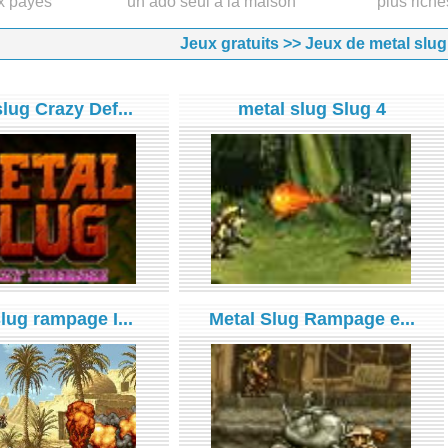
x payés
un ado seul à la maison
plus riche
Jeux gratuits
>> Jeux de metal slug
lug Crazy Def...
metal slug Slug 4
lug rampage I...
Metal Slug Rampage e...