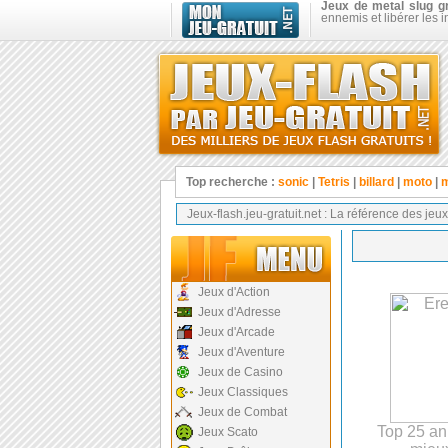
Jeux de metal slug gr
ennemis et libérer les 
Top recherche :
sonic
|
Tetris
|
billard
|
moto
|
m
Jeux-flash.jeu-gratuit.net : La référence des jeux
Jeux d'Action
Jeux d'Adresse
Jeux d'Arcade
Jeux d'Aventure
Jeux de Casino
Jeux Classiques
Jeux de Combat
Top 25 an
Jeux Scato