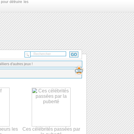
 pour détruire les
liers d'autres jeux !
beurs les
Ces célébrités passées par