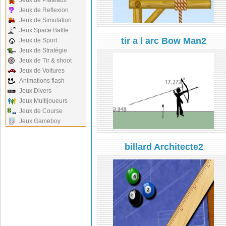
Jeux de Plateaux
Jeux de Reflexion
Jeux de Simulation
Jeux Space Battle
tir a l arc Bow Man2
Jeux de Sport
Jeux de Stratégie
Jeux de Tir & shoot
Jeux de Voitures
Animations flash
Jeux Divers
Jeux Multijoueurs
Jeux de Course
Jeux Gameboy
billard Architecte2