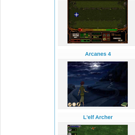
Arcanes 4
L'elf Archer