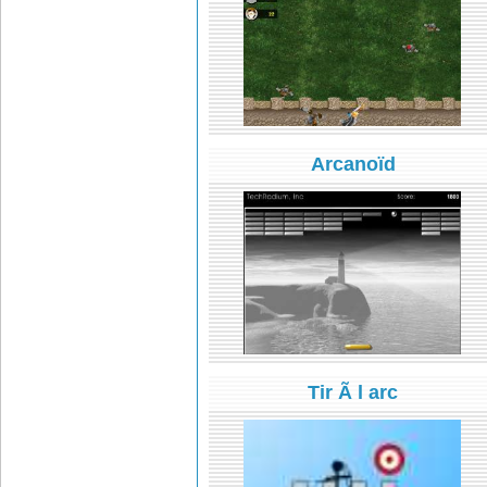
Arcanoïd
Tir Ã l arc