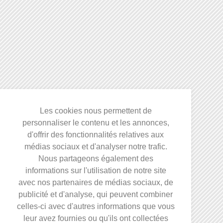
Les cookies nous permettent de
personnaliser le contenu et les annonces,
d'offrir des fonctionnalités relatives aux
médias sociaux et d'analyser notre trafic.
Nous partageons également des
informations sur l'utilisation de notre site
avec nos partenaires de médias sociaux, de
publicité et d'analyse, qui peuvent combiner
celles-ci avec d'autres informations que vous
leur avez fournies ou qu'ils ont collectées