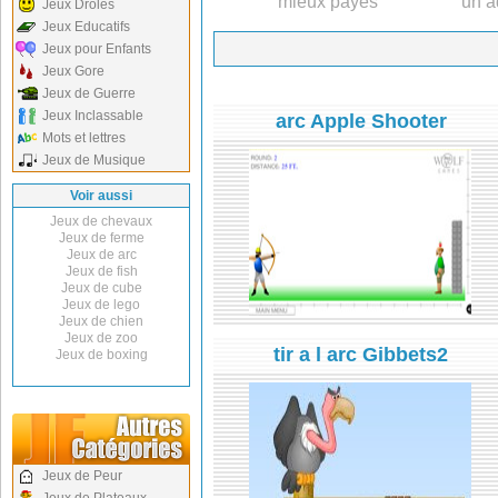
mieux payés
un a
Jeux Drôles
Jeux Educatifs
Jeux pour Enfants
Jeux Gore
Jeux de Guerre
Jeux Inclassable
arc Apple Shooter
Mots et lettres
Jeux de Musique
Voir aussi
Jeux de chevaux
Jeux de ferme
Jeux de arc
Jeux de fish
Jeux de cube
Jeux de lego
Jeux de chien
Jeux de zoo
tir a l arc Gibbets2
Jeux de boxing
Jeux de Peur