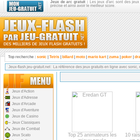
Jeux de arc gratuit :
Les jeux d'arc sont des jeu
précise et ainsi avoir le meilleur score.
Top recherche :
sonic
|
Tetris
|
billard
|
moto
|
mario kart
|
zuma
|
poker
|
dra
Jeux-flash.jeu-gratuit.net : La référence des jeux gratuits en ligne avec sonic, 
Jeux d'Action
Jeux d'Adresse
Jeux d'Arcade
Jeux d'Aventure
Jeux de Casino
Jeux Classiques
Jeux de Combat
Top 25 animateurs les
10 rai
Jeux Scato