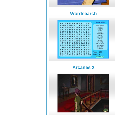
Wordsearch
Arcanes 2