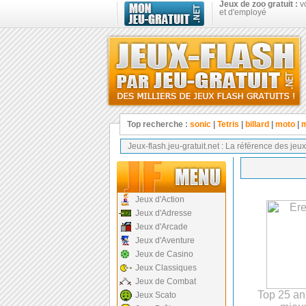
Jeux de zoo gratuit :
v
et d'employé
Top recherche :
sonic
|
Tetris
|
billard
|
moto
|
m
Jeux-flash.jeu-gratuit.net : La référence des jeux
Jeux d'Action
Jeux d'Adresse
Jeux d'Arcade
Jeux d'Aventure
Jeux de Casino
Jeux Classiques
Jeux de Combat
Top 25 an
Jeux Scato