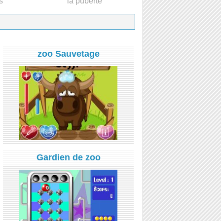
s
la puberté
zoo Sauvetage
Gardien de zoo