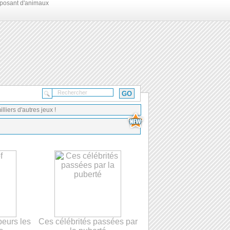
mposant d'animaux
liers d'autres jeux !
beurs les
Ces célébrités passées par