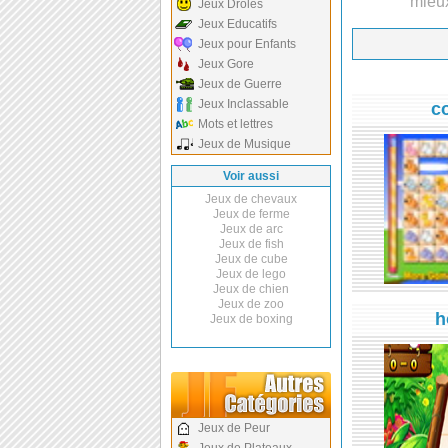
mieu
Jeux Drôles
Jeux Educatifs
Jeux pour Enfants
Jeux Gore
Jeux de Guerre
Jeux Inclassable
c
Mots et lettres
Jeux de Musique
Voir aussi
Jeux de chevaux
Jeux de ferme
Jeux de arc
Jeux de fish
Jeux de cube
Jeux de lego
Jeux de chien
Jeux de zoo
h
Jeux de boxing
Jeux de Peur