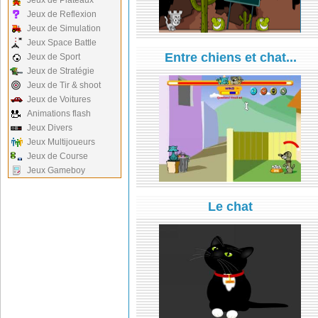
Jeux de Plateaux
Jeux de Reflexion
Jeux de Simulation
Jeux Space Battle
Entre chiens et chat...
Jeux de Sport
Jeux de Stratégie
Jeux de Tir & shoot
Jeux de Voitures
Animations flash
Jeux Divers
Jeux Multijoueurs
Jeux de Course
Jeux Gameboy
Le chat