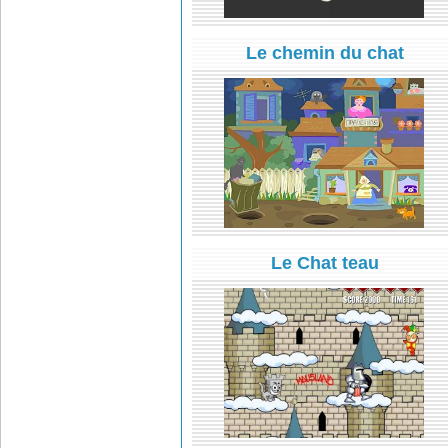
Le chemin du chat
Le Chat teau