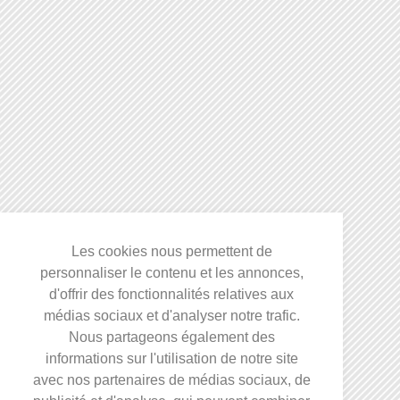
Les cookies nous permettent de
personnaliser le contenu et les annonces,
d'offrir des fonctionnalités relatives aux
médias sociaux et d'analyser notre trafic.
Nous partageons également des
informations sur l'utilisation de notre site
avec nos partenaires de médias sociaux, de