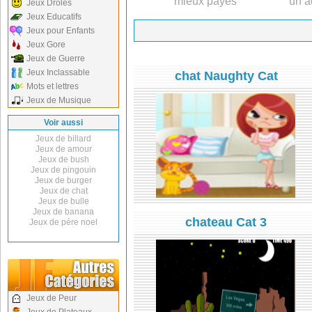
mieux payés
un a
Jeux Drôles
Jeux Educatifs
Jeux pour Enfants
Jeux Gore
Jeux de Guerre
Jeux Inclassable
chat Naughty Cat
Mots et lettres
Jeux de Musique
Voir aussi
Jeux de billard
Jeux de amour
Jeux de bush
Jeux de pingouin
Jeux de burger
Jeux de chat
Jeux de bulle
Jeux de banana
chateau Cat 3
Jeux de pére noel
Jeux de Peur