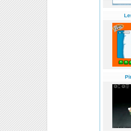
Le
Pi