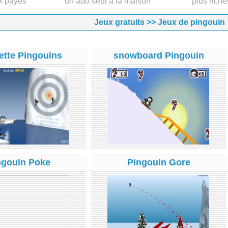
x payés
un ado seul à la maison
plus riche
Jeux gratuits
>> Jeux de pingouin
ette Pingouins
snowboard Pingouin
ngouin Poke
Pingouin Gore