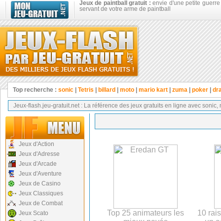
Jeux de paintball gratuit :
envie d'une petite guerr
servant de votre arme de paintball
Top recherche :
sonic
|
Tetris
|
billard
|
moto
|
mario kart
|
zuma
|
poker
|
dra
Jeux-flash.jeu-gratuit.net : La référence des jeux gratuits en ligne avec sonic, 
Jeux d'Action
Jeux d'Adresse
Jeux d'Arcade
Jeux d'Aventure
Jeux de Casino
Jeux Classiques
Jeux de Combat
Top 25 animateurs les
10 rai
Jeux Scato