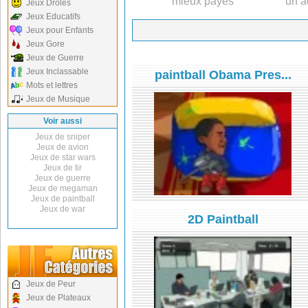
mieux payés
un a
Jeux Drôles
Jeux Educatifs
Jeux pour Enfants
Jeux Gore
Jeux de Guerre
Jeux Inclassable
paintball Obama Pres...
Mots et lettres
Jeux de Musique
Voir aussi
Jeux de sniper
Jeux de avion
Jeux de star wars
Jeux de tir
Jeux de guerre
Jeux de megaman
Jeux de paintball
Jeux de war
2D Paintball
Jeux de Peur
Jeux de Plateaux