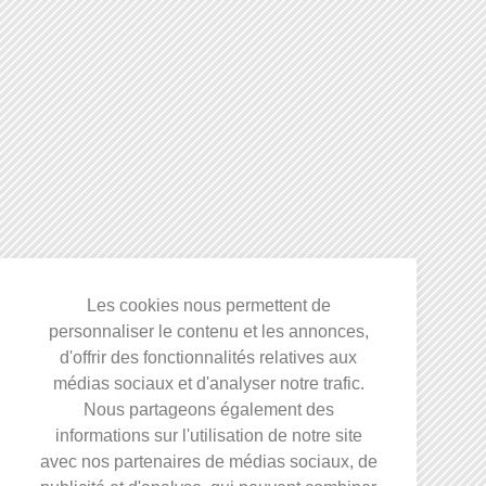
Les cookies nous permettent de
personnaliser le contenu et les annonces,
d'offrir des fonctionnalités relatives aux
médias sociaux et d'analyser notre trafic.
Nous partageons également des
informations sur l'utilisation de notre site
avec nos partenaires de médias sociaux, de