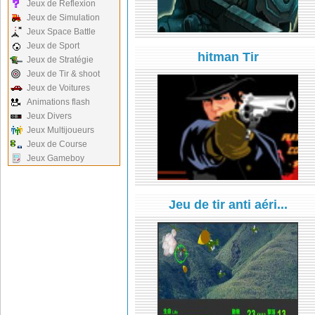
Jeux de Reflexion
Jeux de Simulation
Jeux Space Battle
Jeux de Sport
hitman Tir
Jeux de Stratégie
Jeux de Tir & shoot
Jeux de Voitures
Animations flash
Jeux Divers
Jeux Multijoueurs
Jeux de Course
Jeux Gameboy
Jeu de tir anti aéri...