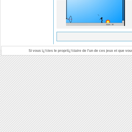
Si vous ï¿½tes le propriï¿½taire de l'un de ces jeux et que vo