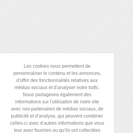
Les cookies nous permettent de
personnaliser le contenu et les annonces,
d'offrir des fonctionnalités relatives aux
médias sociaux et d'analyser notre trafic.
Nous partageons également des
informations sur l'utilisation de notre site
avec nos partenaires de médias sociaux, de
publicité et d'analyse, qui peuvent combiner
celles-ci avec d'autres informations que vous
leur avez fournies ou qu'ils ont collectées