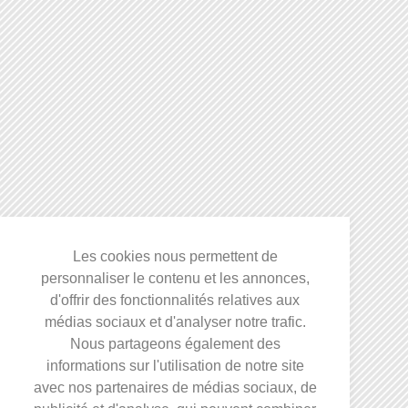
Les cookies nous permettent de
personnaliser le contenu et les annonces,
d'offrir des fonctionnalités relatives aux
médias sociaux et d'analyser notre trafic.
Nous partageons également des
informations sur l'utilisation de notre site
avec nos partenaires de médias sociaux, de