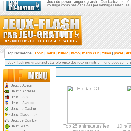
Jeux de power rangers gratuit :
Combattez les mécha
courage combinés dans des personnages masqués
Top recherche :
sonic
|
Tetris
|
billard
|
moto
|
mario kart
|
zuma
|
poker
|
dra
Jeux-flash.jeu-gratuit.net : La référence des jeux gratuits en ligne avec sonic, 
Jeux d'Action
Jeux d'Adresse
Jeux d'Arcade
Jeux d'Aventure
Jeux de Casino
Jeux Classiques
Jeux de Combat
Top 25 animateurs les
10 rai
Jeux Scato