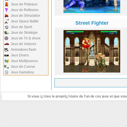
Jeux de Plateaux
Jeux de Reflexion
Jeux de Simulation
Jeux Space Battle
Street Fighter
Jeux de Sport
Jeux de Stratégie
Jeux de Tir & shoot
Jeux de Voitures
Animations flash
Jeux Divers
Jeux Multijoueurs
Jeux de Course
Jeux Gameboy
Si vous ï¿½tes le propriï¿½taire de l'un de ces jeux et que vo