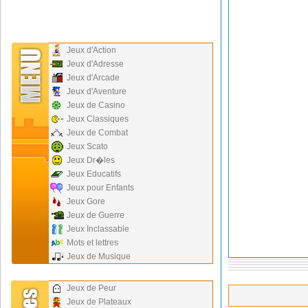
Jeux d'Action
Jeux d'Adresse
Jeux d'Arcade
Jeux d'Aventure
Jeux de Casino
Jeux Classiques
Jeux de Combat
Jeux Scato
Jeux Dr�les
Jeux Educatifs
Jeux pour Enfants
Jeux Gore
Jeux de Guerre
Jeux Inclassable
Mots et lettres
Jeux de Musique
Jeux de Peur
Jeux de Plateaux