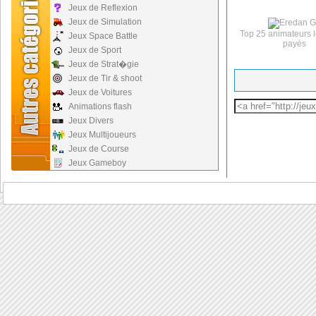
Jeux de Reflexion
Jeux de Simulation
Top 25 animateurs 
Jeux Space Battle
payés
Jeux de Sport
Jeux de Strat�gie
Jeux de Tir & shoot
Jeux de Voitures
Animations flash
Jeux Divers
Jeux Multijoueurs
Jeux de Course
Jeux Gameboy